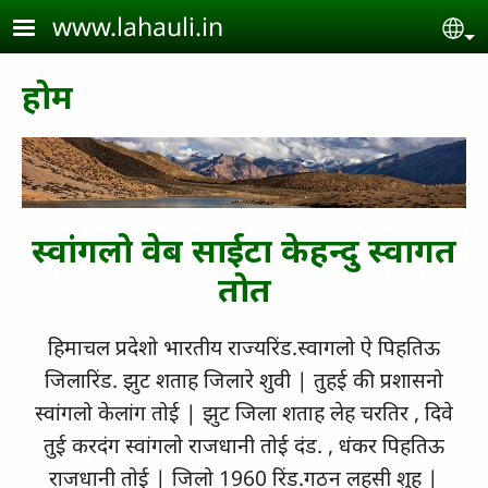
Skip to main content
www.lahauli.in
Se
होम
स्वांगलो वेब साईटा केहन्दु स्वागत
तोत
हिमाचल प्रदेशो भारतीय राज्यरिंड.स्वागलो ऐ पिहतिऊ
जिलारिंड. झुट शताह जिलारे शुवी | तुहई की प्रशासनो
स्वांगलो केलांग तोई | झुट जिला शताह लेह चरतिर , दिवे
तुई करदंग स्वांगलो राजधानी तोई दंड. , धंकर पिहतिऊ
राजधानी तोई | जिलो 1960 रिंड.गठन लहसी शुह |